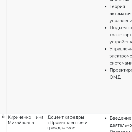
Теория
автоматич
управлен
Подъемно
транспор
устройств
Управлен
электром
системам
Проектир
ОМД
8
Кириченко Нина
Доцент кафедры
Введение
Михайловна
«Промышленное и
деятельно
гражданское