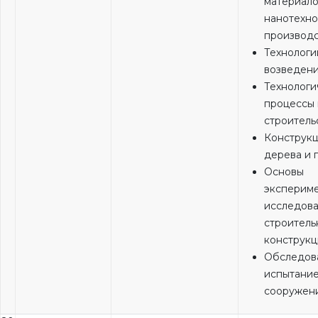
материало
нанотехно
производс
Технологи
возведени
Технологи
процессы 
строитель
Конструкц
дерева и 
Основы
эксперим
исследова
строитель
конструк
Обследов
испытание
сооружен