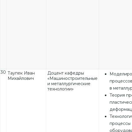
30
Таупек Иван
Доцент кафедры
Моделиро
Михайлович
«Машиностроительные
процессов
и металлургические
в металлу
технологии»
Теория пр
пластичес
деформац
Технологи
процессы 
оборудов