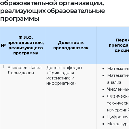
образовательной организации,
реализующих образовательные
программы
Ф.И.О.
Пере
преподавателя,
Должность
№
препода
реализующего
преподавателя
дисци
программу
1
Алексеев Павел
Доцент кафедры
Математи
Леонидович
«Прикладная
Математи
математика и
анализ
информатика»
Численны
Физическ
техническ
измерени
Цифровая 
Металлург