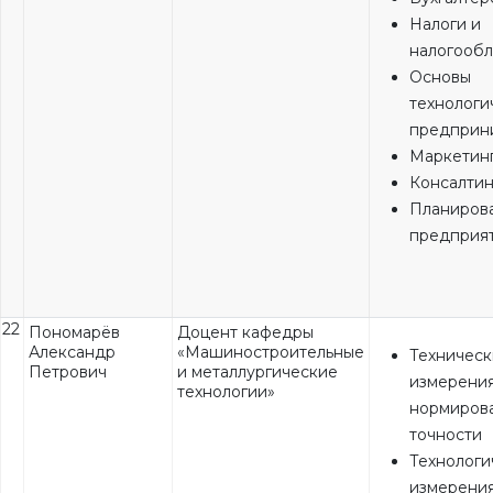
Налоги и
налогооб
Основы
технологи
предприн
Маркетин
Консалтин
Планиров
предприя
22
Пономарёв
Доцент кафедры
Александр
«Машиностроительные
Техничес
Петрович
и металлургические
измерения
технологии»
нормиров
точности
Технологи
измерени