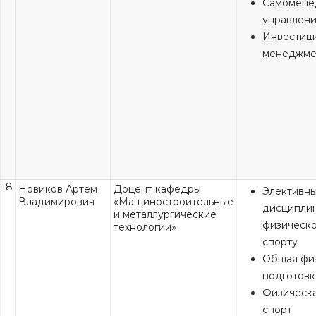
Самомене
управлен
Инвестиц
менеджме
18
Новиков Артем
Доцент кафедры
Элективн
Владимирович
«Машиностроительные
дисципли
и металлургические
физическо
технологии»
спорту
Общая фи
подготовк
Физическа
спорт