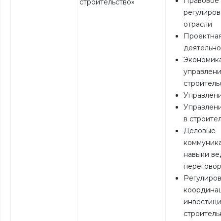
Правовое
строительство»
регулиро
отрасли
Проектна
деятельно
Экономик
управлени
строитель
Управлен
Управлен
в строите
Деловые
коммуник
навыки ве
перегово
Регулиров
координа
инвестици
строитель