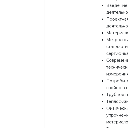
Введение
деятельно
Проектна
деятельно
Материал
Метрологи
стандарти
сертифик
Современ
техническ
измерени
Потребит
свойства 
Трубное 
Теплофиз
Физическ
упрочнен
материал