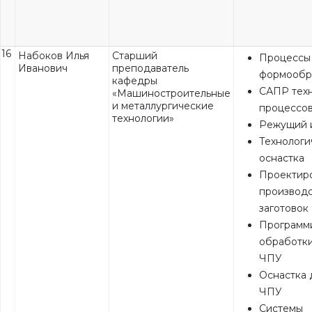
16
Набоков Илья
Старший
Процессы
Иванович
преподаватель
формообр
кафедры
САПР тех
«Машиностроительные
и металлургические
процессо
технологии»
Режущий 
Технологи
оснастка
Проектир
производ
заготовок
Программ
обработки
ЧПУ
Оснастка 
ЧПУ
Системы