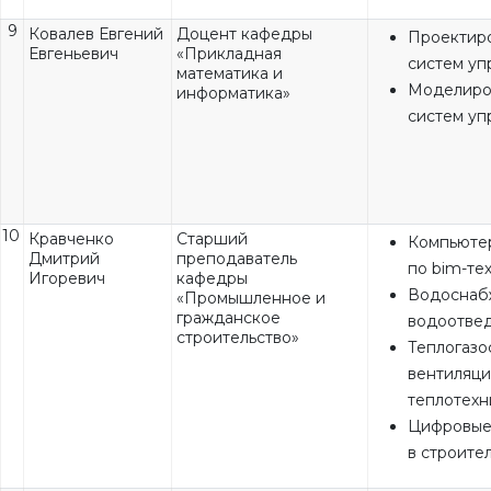
9
Ковалев Евгений
Доцент кафедры
Проектир
Евгеньевич
«Прикладная
систем уп
математика и
Моделиро
информатика»
систем уп
10
Кравченко
Старший
Компьюте
Дмитрий
преподаватель
по bim-те
Игоревич
кафедры
Водоснаб
«Промышленное и
гражданское
водоотве
строительство»
Теплогазо
вентиляци
теплотехн
Цифровые
в строите