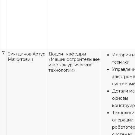
7
Зиятдинов Артур
Доцент кафедры
История н
Мажитович
«Машиностроительные
техники
и металлургические
Управлен
технологии»
электром
системам
Детали м
основы
конструи
Технологи
операции 
робототех
системах