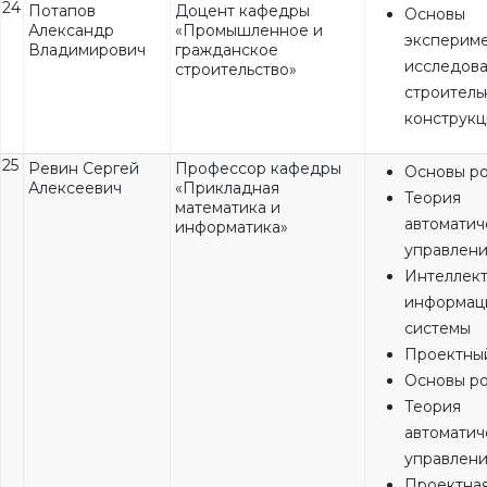
24
Потапов
Доцент кафедры
Основы
Александр
«Промышленное и
эксперим
Владимирович
гражданское
исследова
строительство»
строитель
конструк
25
Ревин Сергей
Профессор кафедры
Основы р
Алексеевич
«Прикладная
Теория
математика и
автоматич
информатика»
управлен
Интеллек
информац
системы
Проектны
Основы р
Теория
автоматич
управлен
Проектна