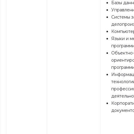
Базы дан
Управлен
Системы э
делопрои
Компьюте
Языки и м
программ
Объектно
ориентир
программ
Информац
технологи
професси
деятельно
Корпорат
документ