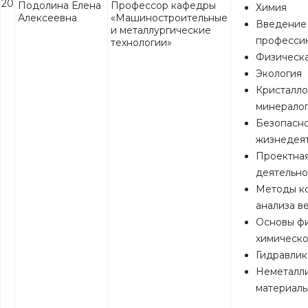
20
Подолина Елена
Профессор кафедры
Химия
Алексеевна
«Машиностроительные
Введение
и металлургические
професси
технологии»
Физическа
Экология
Кристалло
минерало
Безопасно
жизнедея
Проектна
деятельно
Методы ко
анализа в
Основы фи
химическо
Гидравлик
Неметалл
материал