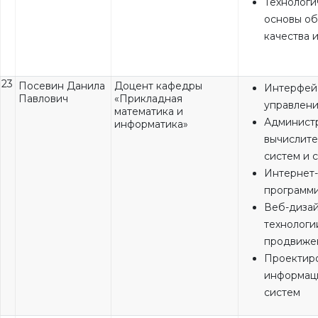
Технологи
основы о
качества 
23
Посевин Данила
Доцент кафедры
Интерфей
Павлович
«Прикладная
управлен
математика и
Админист
информатика»
вычислите
систем и 
Интернет-
программ
Веб-дизай
технологи
продвиже
Проектир
информац
систем