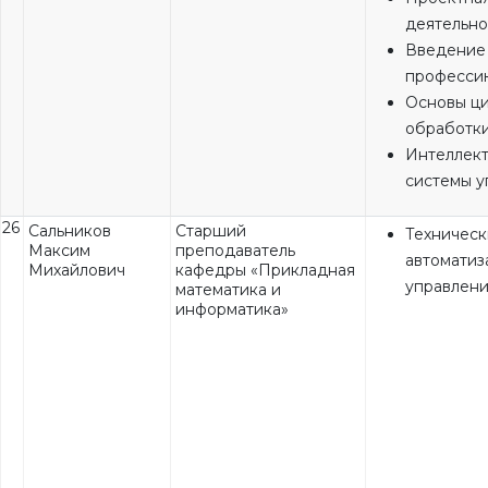
деятельно
Введение
професси
Основы ц
обработки
Интеллек
системы у
26
Сальников
Старший
Техническ
Максим
преподаватель
автоматиз
Михайлович
кафедры «Прикладная
управлен
математика и
информатика»