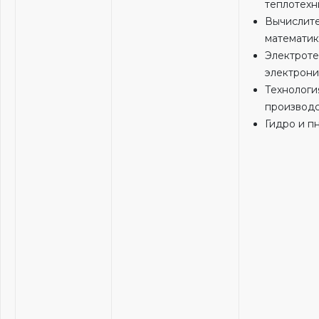
теплотехн
Вычислит
математик
Электроте
электрони
Технологи
производс
Гидро и п