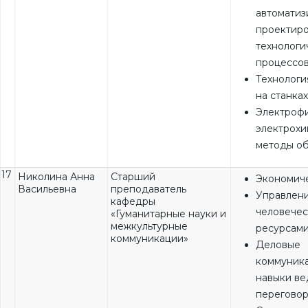
автоматиз
проектир
технологи
процессо
Технологи
на станка
Электрофи
электрох
методы о
17
Николина Анна
Старший
Экономиче
Васильевна
преподаватель
Управлен
кафедры
человече
«Гуманитарные науки и
межкультурные
ресурсам
коммуникации»
Деловые
коммуник
навыки ве
перегово