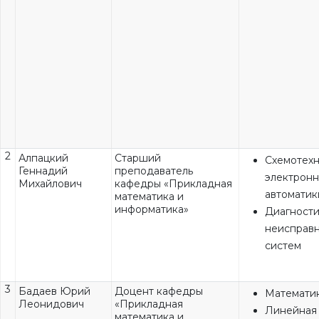
2
Алпацкий
Старший
Схемотех
Геннадий
преподаватель
электронн
Михайлович
кафедры «Прикладная
автоматик
математика и
информатика»
Диагности
неисправ
систем
3
Бадаев Юрий
Доцент кафедры
Математи
Леонидович
«Прикладная
Линейная 
математика и